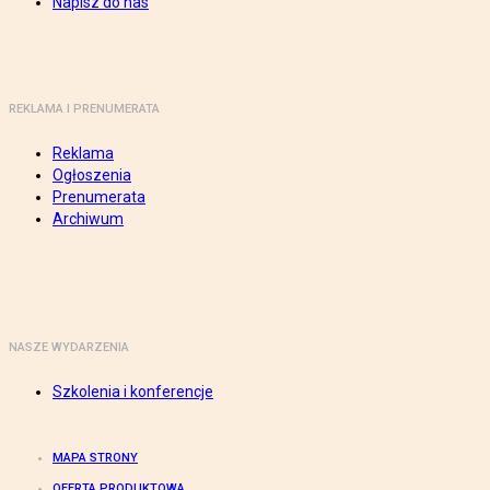
Napisz do nas
REKLAMA I PRENUMERATA
Reklama
Ogłoszenia
Prenumerata
Archiwum
NASZE WYDARZENIA
Szkolenia i konferencje
MAPA STRONY
OFERTA PRODUKTOWA