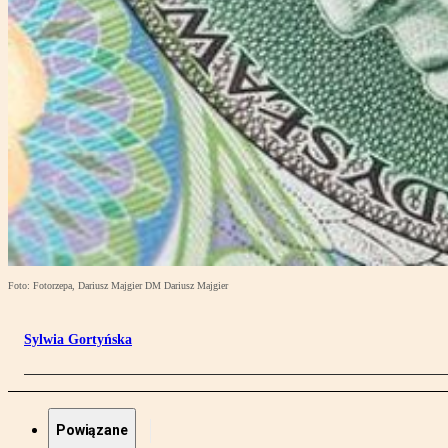
Foto: Fotorzepa, Dariusz Majgier DM Dariusz Majgier
Sylwia Gortyńska
Powiązane