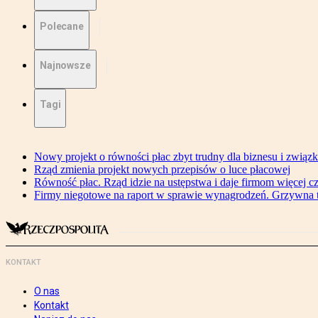
Polecane
Najnowsze
Tagi
Nowy projekt o równości płac zbyt trudny dla biznesu i związ
Rząd zmienia projekt nowych przepisów o luce płacowej
Równość płac. Rząd idzie na ustępstwa i daje firmom więcej c
Firmy niegotowe na raport w sprawie wynagrodzeń. Grzywna to
KONTAKT
O nas
Kontakt