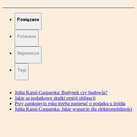
Powiązane
Polecane
Najnowsze
Tagi
Julita Karaś-Gasparska: Budynek czy budowla?
Jakie są podatkowe skutki emisji obligacji
Przy zamknięciu roku trzeba pamiętać o podatku u źródła
Julita Karaś-Gasparska: Jakie wsparcie dla elektromobilności