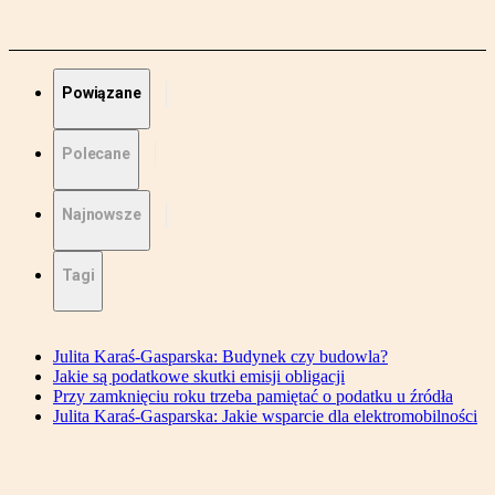
Powiązane
Polecane
Najnowsze
Tagi
Julita Karaś-Gasparska: Budynek czy budowla?
Jakie są podatkowe skutki emisji obligacji
Przy zamknięciu roku trzeba pamiętać o podatku u źródła
Julita Karaś-Gasparska: Jakie wsparcie dla elektromobilności