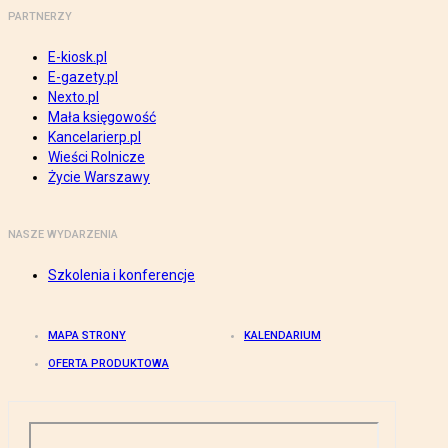
PARTNERZY
E-kiosk.pl
E-gazety.pl
Nexto.pl
Mała księgowość
Kancelarierp.pl
Wieści Rolnicze
Życie Warszawy
NASZE WYDARZENIA
Szkolenia i konferencje
MAPA STRONY
KALENDARIUM
OFERTA PRODUKTOWA