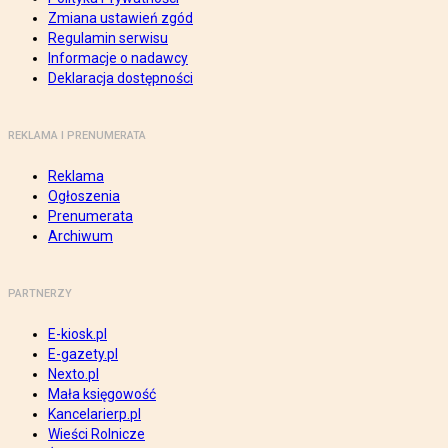
Zmiana ustawień zgód
Regulamin serwisu
Informacje o nadawcy
Deklaracja dostępności
REKLAMA I PRENUMERATA
Reklama
Ogłoszenia
Prenumerata
Archiwum
PARTNERZY
E-kiosk.pl
E-gazety.pl
Nexto.pl
Mała księgowość
Kancelarierp.pl
Wieści Rolnicze