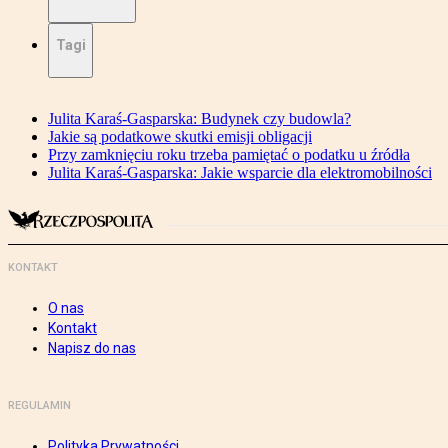
Tagi
Julita Karaś-Gasparska: Budynek czy budowla?
Jakie są podatkowe skutki emisji obligacji
Przy zamknięciu roku trzeba pamiętać o podatku u źródła
Julita Karaś-Gasparska: Jakie wsparcie dla elektromobilności
KONTAKT
O nas
Kontakt
Napisz do nas
REGULAMIN
Polityka Prywatności