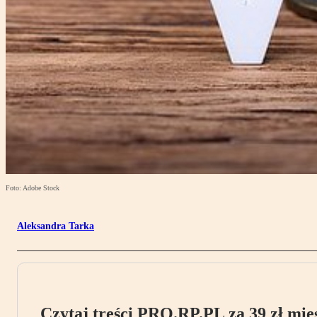
Foto: Adobe Stock
Aleksandra Tarka
Czytaj treści PRO.RP.PL za 39 zł mies