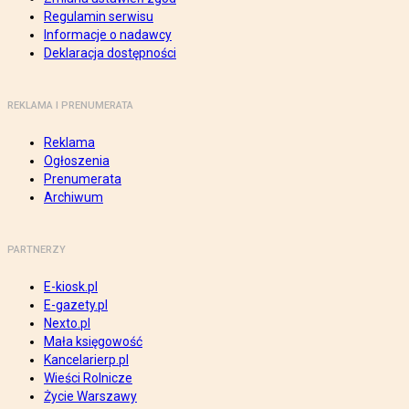
Regulamin serwisu
Informacje o nadawcy
Deklaracja dostępności
REKLAMA I PRENUMERATA
Reklama
Ogłoszenia
Prenumerata
Archiwum
PARTNERZY
E-kiosk.pl
E-gazety.pl
Nexto.pl
Mała księgowość
Kancelarierp.pl
Wieści Rolnicze
Życie Warszawy