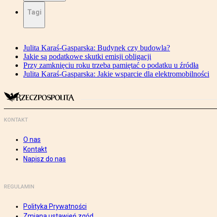
Tagi
Julita Karaś-Gasparska: Budynek czy budowla?
Jakie są podatkowe skutki emisji obligacji
Przy zamknięciu roku trzeba pamiętać o podatku u źródła
Julita Karaś-Gasparska: Jakie wsparcie dla elektromobilności
KONTAKT
O nas
Kontakt
Napisz do nas
REGULAMIN
Polityka Prywatności
Zmiana ustawień zgód