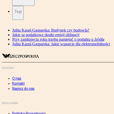
Tagi
Julita Karaś-Gasparska: Budynek czy budowla?
Jakie są podatkowe skutki emisji obligacji
Przy zamknięciu roku trzeba pamiętać o podatku u źródła
Julita Karaś-Gasparska: Jakie wsparcie dla elektromobilności
KONTAKT
O nas
Kontakt
Napisz do nas
REGULAMIN
Polityka Prywatności