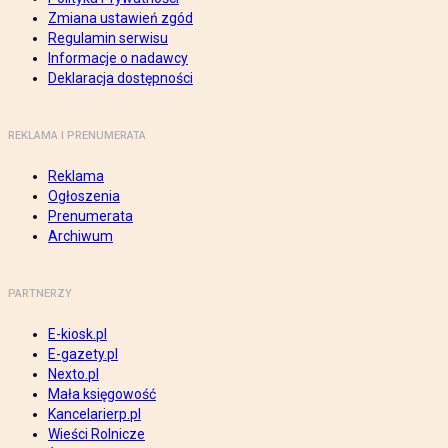
Zmiana ustawień zgód
Regulamin serwisu
Informacje o nadawcy
Deklaracja dostępności
REKLAMA I PRENUMERATA
Reklama
Ogłoszenia
Prenumerata
Archiwum
PARTNERZY
E-kiosk.pl
E-gazety.pl
Nexto.pl
Mała księgowość
Kancelarierp.pl
Wieści Rolnicze