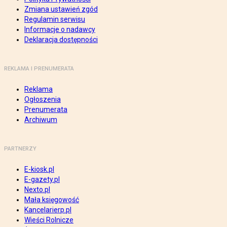
Zmiana ustawień zgód
Regulamin serwisu
Informacje o nadawcy
Deklaracja dostępności
REKLAMA I PRENUMERATA
Reklama
Ogłoszenia
Prenumerata
Archiwum
PARTNERZY
E-kiosk.pl
E-gazety.pl
Nexto.pl
Mała księgowość
Kancelarierp.pl
Wieści Rolnicze