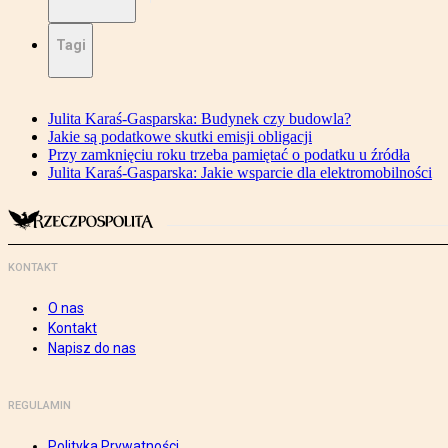
Tagi
Julita Karaś-Gasparska: Budynek czy budowla?
Jakie są podatkowe skutki emisji obligacji
Przy zamknięciu roku trzeba pamiętać o podatku u źródła
Julita Karaś-Gasparska: Jakie wsparcie dla elektromobilności
KONTAKT
O nas
Kontakt
Napisz do nas
REGULAMIN
Polityka Prywatności