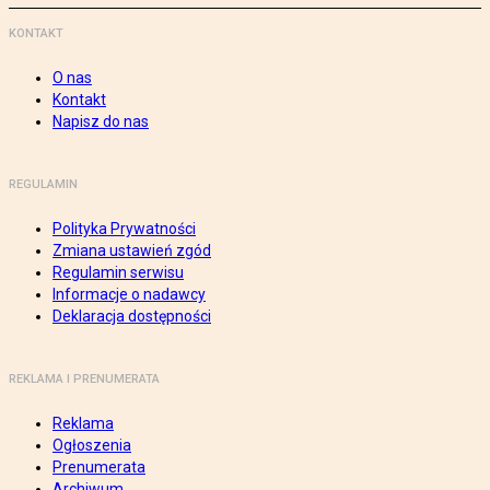
KONTAKT
O nas
Kontakt
Napisz do nas
REGULAMIN
Polityka Prywatności
Zmiana ustawień zgód
Regulamin serwisu
Informacje o nadawcy
Deklaracja dostępności
REKLAMA I PRENUMERATA
Reklama
Ogłoszenia
Prenumerata
Archiwum