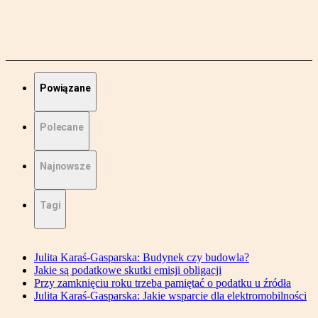
Powiązane
Polecane
Najnowsze
Tagi
Julita Karaś-Gasparska: Budynek czy budowla?
Jakie są podatkowe skutki emisji obligacji
Przy zamknięciu roku trzeba pamiętać o podatku u źródła
Julita Karaś-Gasparska: Jakie wsparcie dla elektromobilności