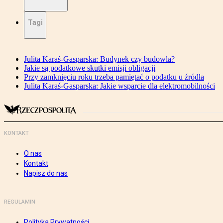
Tagi
Julita Karaś-Gasparska: Budynek czy budowla?
Jakie są podatkowe skutki emisji obligacji
Przy zamknięciu roku trzeba pamiętać o podatku u źródła
Julita Karaś-Gasparska: Jakie wsparcie dla elektromobilności
KONTAKT
O nas
Kontakt
Napisz do nas
REGULAMIN
Polityka Prywatności