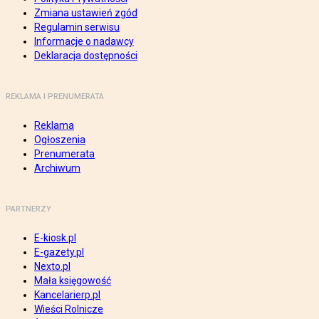
Zmiana ustawień zgód
Regulamin serwisu
Informacje o nadawcy
Deklaracja dostępności
REKLAMA I PRENUMERATA
Reklama
Ogłoszenia
Prenumerata
Archiwum
PARTNERZY
E-kiosk.pl
E-gazety.pl
Nexto.pl
Mała księgowość
Kancelarierp.pl
Wieści Rolnicze