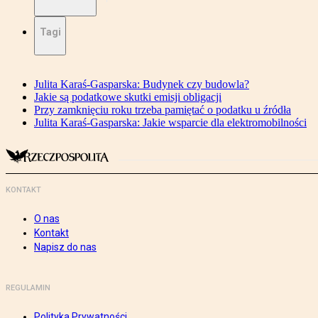
Tagi
Julita Karaś-Gasparska: Budynek czy budowla?
Jakie są podatkowe skutki emisji obligacji
Przy zamknięciu roku trzeba pamiętać o podatku u źródła
Julita Karaś-Gasparska: Jakie wsparcie dla elektromobilności
KONTAKT
O nas
Kontakt
Napisz do nas
REGULAMIN
Polityka Prywatności