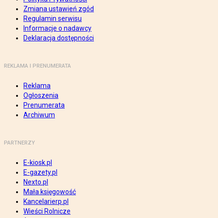
Zmiana ustawień zgód
Regulamin serwisu
Informacje o nadawcy
Deklaracja dostępności
REKLAMA I PRENUMERATA
Reklama
Ogłoszenia
Prenumerata
Archiwum
PARTNERZY
E-kiosk.pl
E-gazety.pl
Nexto.pl
Mała księgowość
Kancelarierp.pl
Wieści Rolnicze