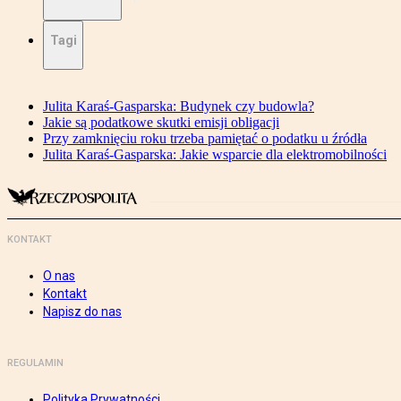
Tagi
Julita Karaś-Gasparska: Budynek czy budowla?
Jakie są podatkowe skutki emisji obligacji
Przy zamknięciu roku trzeba pamiętać o podatku u źródła
Julita Karaś-Gasparska: Jakie wsparcie dla elektromobilności
KONTAKT
O nas
Kontakt
Napisz do nas
REGULAMIN
Polityka Prywatności