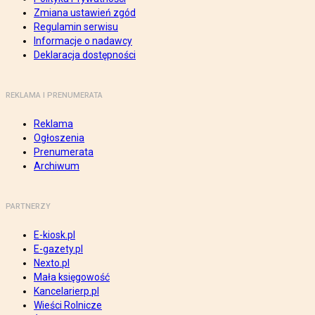
Zmiana ustawień zgód
Regulamin serwisu
Informacje o nadawcy
Deklaracja dostępności
REKLAMA I PRENUMERATA
Reklama
Ogłoszenia
Prenumerata
Archiwum
PARTNERZY
E-kiosk.pl
E-gazety.pl
Nexto.pl
Mała księgowość
Kancelarierp.pl
Wieści Rolnicze