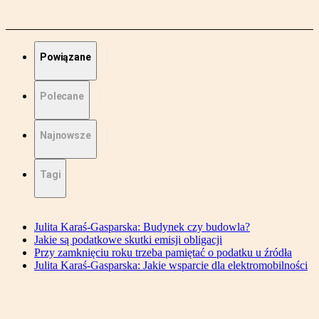
Powiązane
Polecane
Najnowsze
Tagi
Julita Karaś-Gasparska: Budynek czy budowla?
Jakie są podatkowe skutki emisji obligacji
Przy zamknięciu roku trzeba pamiętać o podatku u źródła
Julita Karaś-Gasparska: Jakie wsparcie dla elektromobilności