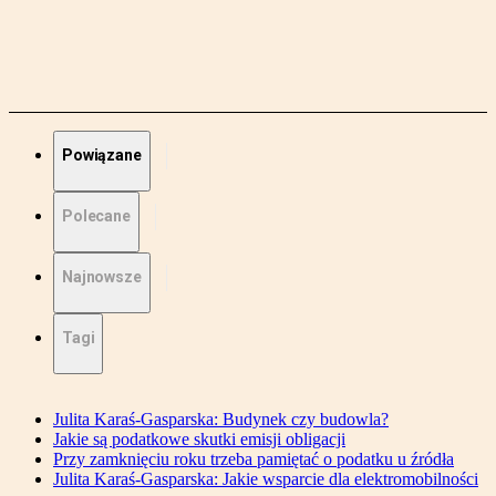
Powiązane
Polecane
Najnowsze
Tagi
Julita Karaś-Gasparska: Budynek czy budowla?
Jakie są podatkowe skutki emisji obligacji
Przy zamknięciu roku trzeba pamiętać o podatku u źródła
Julita Karaś-Gasparska: Jakie wsparcie dla elektromobilności