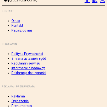
KONTAKT
O nas
Kontakt
Napisz do nas
REGULAMIN
Polityka Prywatności
Zmiana ustawień zgód
Regulamin serwisu
Informacje o nadawcy
Deklaracja dostępności
REKLAMA I PRENUMERATA
Reklama
Ogłoszenia
Prenumerata