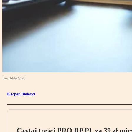
Foto: Adobe Stock
Kacper Bielecki
Czytaj treści PRO.RP.PL za 39 zł mies