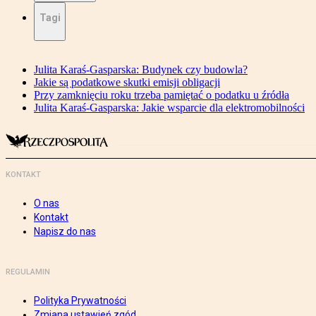
Tagi
Julita Karaś-Gasparska: Budynek czy budowla?
Jakie są podatkowe skutki emisji obligacji
Przy zamknięciu roku trzeba pamiętać o podatku u źródła
Julita Karaś-Gasparska: Jakie wsparcie dla elektromobilności
KONTAKT
O nas
Kontakt
Napisz do nas
REGULAMIN
Polityka Prywatności
Zmiana ustawień zgód