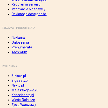
Regulamin serwisu
Informacje o nadawcy
Deklaracja dostępności
REKLAMA I PRENUMERATA
Reklama
Ogłoszenia
Prenumerata
Archiwum
PARTNERZY
E-kiosk.pl
E-gazety.pl
Nexto.pl
Mała księgowość
Kancelarierp.pl
Wieści Rolnicze
Życie Warszawy