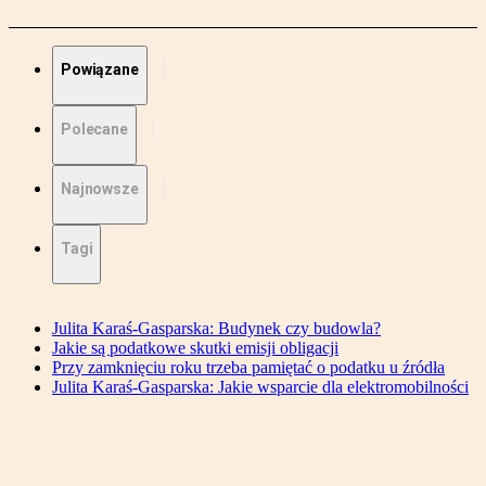
Powiązane
Polecane
Najnowsze
Tagi
Julita Karaś-Gasparska: Budynek czy budowla?
Jakie są podatkowe skutki emisji obligacji
Przy zamknięciu roku trzeba pamiętać o podatku u źródła
Julita Karaś-Gasparska: Jakie wsparcie dla elektromobilności