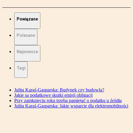
Powiązane
Polecane
Najnowsze
Tagi
Julita Karaś-Gasparska: Budynek czy budowla?
Jakie są podatkowe skutki emisji obligacji
Przy zamknięciu roku trzeba pamiętać o podatku u źródła
Julita Karaś-Gasparska: Jakie wsparcie dla elektromobilności