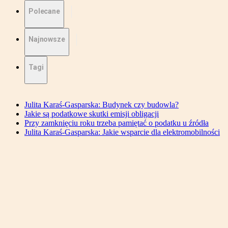
Polecane
Najnowsze
Tagi
Julita Karaś-Gasparska: Budynek czy budowla?
Jakie są podatkowe skutki emisji obligacji
Przy zamknięciu roku trzeba pamiętać o podatku u źródła
Julita Karaś-Gasparska: Jakie wsparcie dla elektromobilności