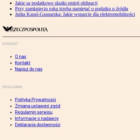
Jakie są podatkowe skutki emisji obligacji
Przy zamknięciu roku trzeba pamiętać o podatku u źródła
Julita Karaś-Gasparska: Jakie wsparcie dla elektromobilności
KONTAKT
O nas
Kontakt
Napisz do nas
REGULAMIN
Polityka Prywatności
Zmiana ustawień zgód
Regulamin serwisu
Informacje o nadawcy
Deklaracja dostępności