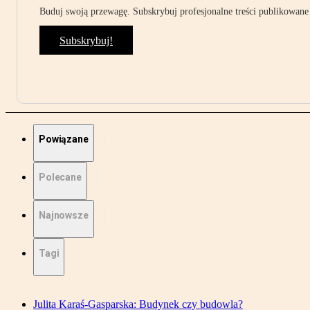
Buduj swoją przewagę. Subskrybuj profesjonalne treści publikowane 
Subskrybuj!
Powiązane
Polecane
Najnowsze
Tagi
Julita Karaś-Gasparska: Budynek czy budowla?