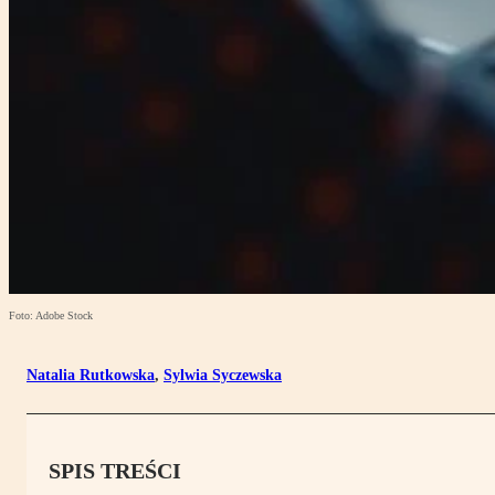
Foto: Adobe Stock
Natalia Rutkowska
,
Sylwia Syczewska
SPIS TREŚCI