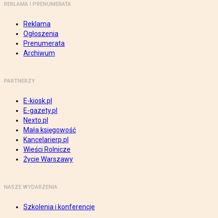
REKLAMA I PRENUMERATA
Reklama
Ogłoszenia
Prenumerata
Archiwum
PARTNERZY
E-kiosk.pl
E-gazety.pl
Nexto.pl
Mała księgowość
Kancelarierp.pl
Wieści Rolnicze
Życie Warszawy
NASZE WYDARZENIA
Szkolenia i konferencje