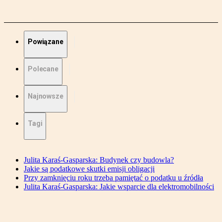
Powiązane
Polecane
Najnowsze
Tagi
Julita Karaś-Gasparska: Budynek czy budowla?
Jakie są podatkowe skutki emisji obligacji
Przy zamknięciu roku trzeba pamiętać o podatku u źródła
Julita Karaś-Gasparska: Jakie wsparcie dla elektromobilności