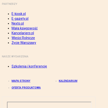
PARTNERZY
E-kiosk.pl
E-gazety.pl
Nexto.pl
Mała księgowość
Kancelarierp.pl
Wieści Rolnicze
Życie Warszawy
NASZE WYDARZENIA
Szkolenia i konferencje
MAPA STRONY
KALENDARIUM
OFERTA PRODUKTOWA