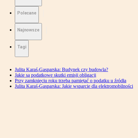
Polecane
Najnowsze
Tagi
Julita Karaś-Gasparska: Budynek czy budowla?
Jakie są podatkowe skutki emisji obligacji
Przy zamknięciu roku trzeba pamiętać o podatku u źródła
Julita Karaś-Gasparska: Jakie wsparcie dla elektromobilności