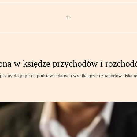
zoną w księdze przychodów i rozcho
sany do pkpir na podstawie danych wynikających z raportów fiskal