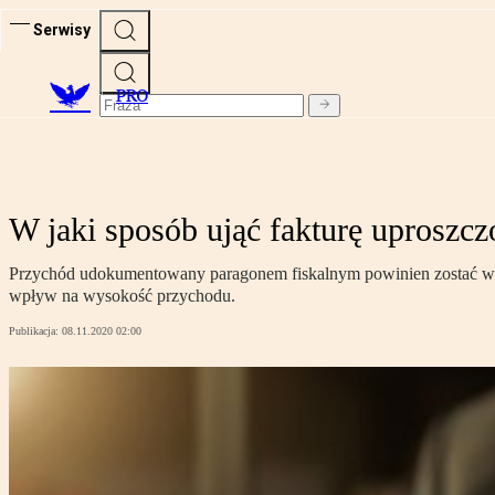
Serwisy
PRO
W jaki sposób ująć fakturę uproszc
Przychód udokumentowany paragonem fiskalnym powinien zostać wpi
wpływ na wysokość przychodu.
Publikacja:
08.11.2020 02:00