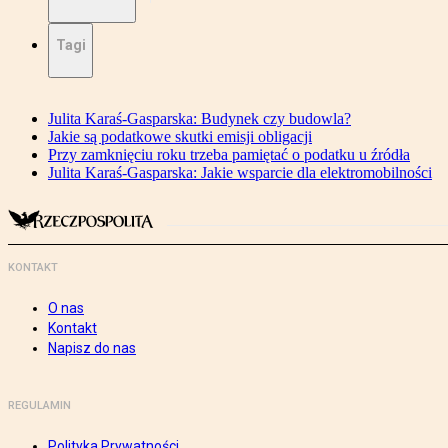
Tagi
Julita Karaś-Gasparska: Budynek czy budowla?
Jakie są podatkowe skutki emisji obligacji
Przy zamknięciu roku trzeba pamiętać o podatku u źródła
Julita Karaś-Gasparska: Jakie wsparcie dla elektromobilności
KONTAKT
O nas
Kontakt
Napisz do nas
REGULAMIN
Polityka Prywatności