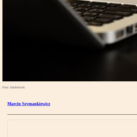
Foto: AdobeStock
Marcin Szymankiewicz