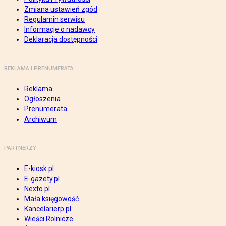
Zmiana ustawień zgód
Regulamin serwisu
Informacje o nadawcy
Deklaracja dostępności
REKLAMA I PRENUMERATA
Reklama
Ogłoszenia
Prenumerata
Archiwum
PARTNERZY
E-kiosk.pl
E-gazety.pl
Nexto.pl
Mała księgowość
Kancelarierp.pl
Wieści Rolnicze