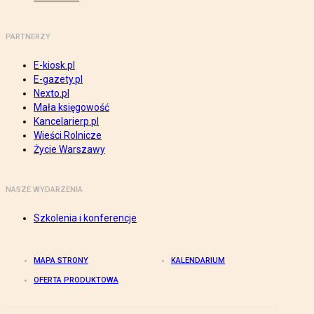
PARTNERZY
E-kiosk.pl
E-gazety.pl
Nexto.pl
Mała księgowość
Kancelarierp.pl
Wieści Rolnicze
Życie Warszawy
NASZE WYDARZENIA
Szkolenia i konferencje
MAPA STRONY
KALENDARIUM
OFERTA PRODUKTOWA