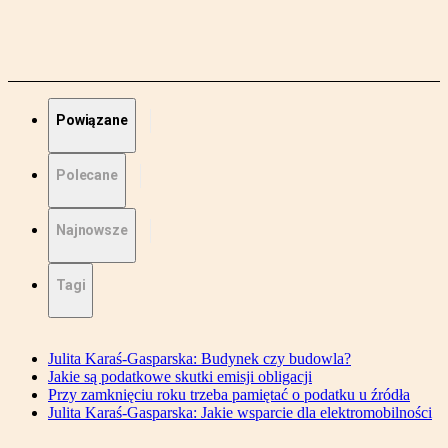
Powiązane
Polecane
Najnowsze
Tagi
Julita Karaś-Gasparska: Budynek czy budowla?
Jakie są podatkowe skutki emisji obligacji
Przy zamknięciu roku trzeba pamiętać o podatku u źródła
Julita Karaś-Gasparska: Jakie wsparcie dla elektromobilności