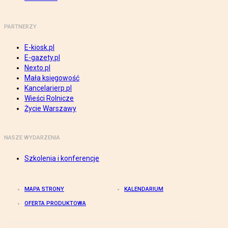
PARTNERZY
E-kiosk.pl
E-gazety.pl
Nexto.pl
Mała księgowość
Kancelarierp.pl
Wieści Rolnicze
Życie Warszawy
NASZE WYDARZENIA
Szkolenia i konferencje
MAPA STRONY
KALENDARIUM
OFERTA PRODUKTOWA