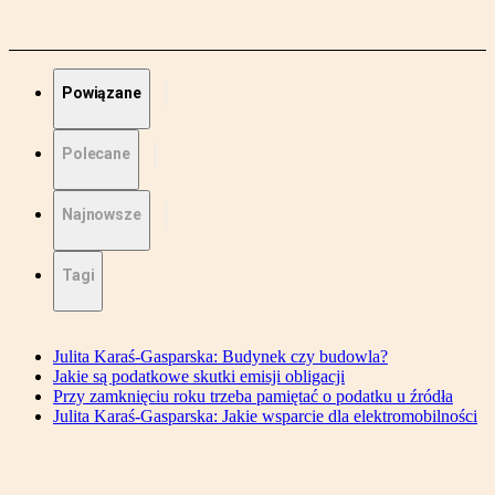
Powiązane
Polecane
Najnowsze
Tagi
Julita Karaś-Gasparska: Budynek czy budowla?
Jakie są podatkowe skutki emisji obligacji
Przy zamknięciu roku trzeba pamiętać o podatku u źródła
Julita Karaś-Gasparska: Jakie wsparcie dla elektromobilności