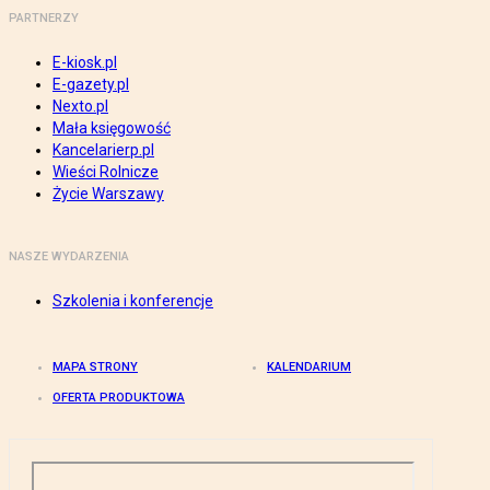
PARTNERZY
E-kiosk.pl
E-gazety.pl
Nexto.pl
Mała księgowość
Kancelarierp.pl
Wieści Rolnicze
Życie Warszawy
NASZE WYDARZENIA
Szkolenia i konferencje
MAPA STRONY
KALENDARIUM
OFERTA PRODUKTOWA