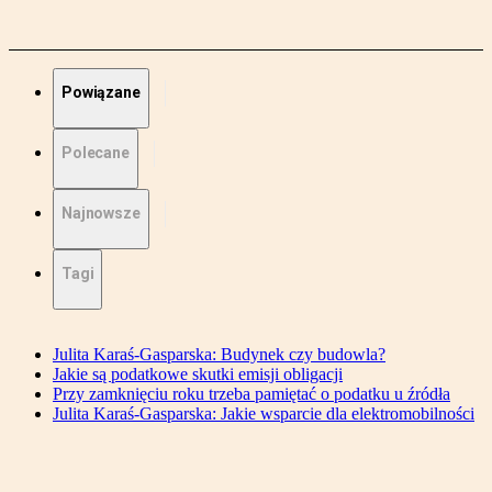
Powiązane
Polecane
Najnowsze
Tagi
Julita Karaś-Gasparska: Budynek czy budowla?
Jakie są podatkowe skutki emisji obligacji
Przy zamknięciu roku trzeba pamiętać o podatku u źródła
Julita Karaś-Gasparska: Jakie wsparcie dla elektromobilności