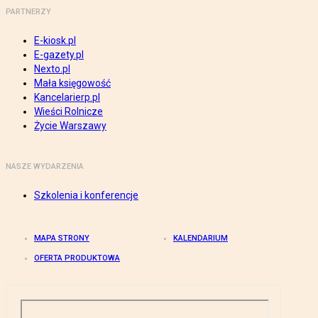
PARTNERZY
E-kiosk.pl
E-gazety.pl
Nexto.pl
Mała księgowość
Kancelarierp.pl
Wieści Rolnicze
Życie Warszawy
NASZE WYDARZENIA
Szkolenia i konferencje
MAPA STRONY
KALENDARIUM
OFERTA PRODUKTOWA