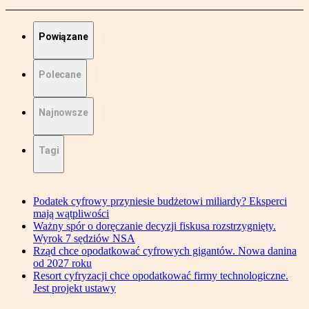
Powiązane
Polecane
Najnowsze
Tagi
Podatek cyfrowy przyniesie budżetowi miliardy? Eksperci
mają wątpliwości
Ważny spór o doręczanie decyzji fiskusa rozstrzygnięty.
Wyrok 7 sędziów NSA
Rząd chce opodatkować cyfrowych gigantów. Nowa danina
od 2027 roku
Resort cyfryzacji chce opodatkować firmy technologiczne.
Jest projekt ustawy