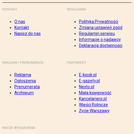
KONTAKT
REGULAMIN
O nas
Polityka Prywatności
Kontakt
Zmiana ustawień zgód
Napisz do nas
Regulamin serwisu
Informacje o nadawcy
Deklaracja dostępności
REKLAMA I PRENUMERATA
PARTNERZY
Reklama
E-kiosk.pl
Ogłoszenia
E-gazety.pl
Prenumerata
Nexto.pl
Archiwum
Mała księgowość
Kancelarierp.pl
Wieści Rolnicze
Życie Warszawy
NASZE WYDARZENIA