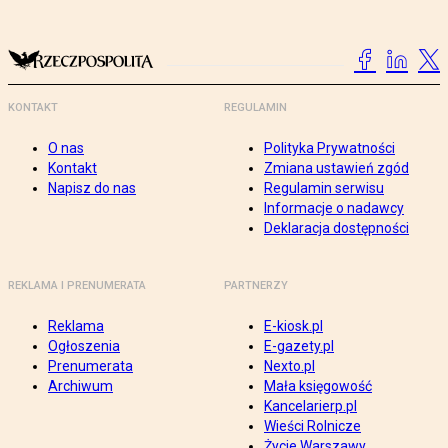
KONTAKT
REGULAMIN
O nas
Polityka Prywatności
Kontakt
Zmiana ustawień zgód
Napisz do nas
Regulamin serwisu
Informacje o nadawcy
Deklaracja dostępności
REKLAMA I PRENUMERATA
PARTNERZY
Reklama
E-kiosk.pl
Ogłoszenia
E-gazety.pl
Prenumerata
Nexto.pl
Archiwum
Mała księgowość
Kancelarierp.pl
Wieści Rolnicze
Życie Warszawy