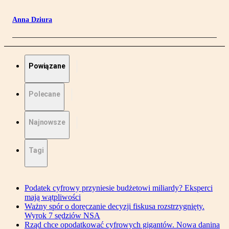
Anna Dziura
Powiązane
Polecane
Najnowsze
Tagi
Podatek cyfrowy przyniesie budżetowi miliardy? Eksperci
mają wątpliwości
Ważny spór o doręczanie decyzji fiskusa rozstrzygnięty.
Wyrok 7 sędziów NSA
Rząd chce opodatkować cyfrowych gigantów. Nowa danina