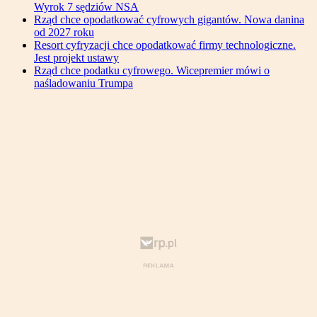
Wyrok 7 sędziów NSA
Rząd chce opodatkować cyfrowych gigantów. Nowa danina
od 2027 roku
Resort cyfryzacji chce opodatkować firmy technologiczne.
Jest projekt ustawy
Rząd chce podatku cyfrowego. Wicepremier mówi o
naśladowaniu Trumpa