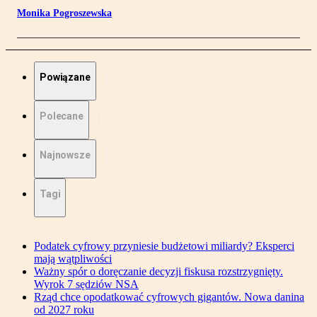
Monika Pogroszewska
Powiązane
Polecane
Najnowsze
Tagi
Podatek cyfrowy przyniesie budżetowi miliardy? Eksperci
mają wątpliwości
Ważny spór o doręczanie decyzji fiskusa rozstrzygnięty.
Wyrok 7 sędziów NSA
Rząd chce opodatkować cyfrowych gigantów. Nowa danina
od 2027 roku