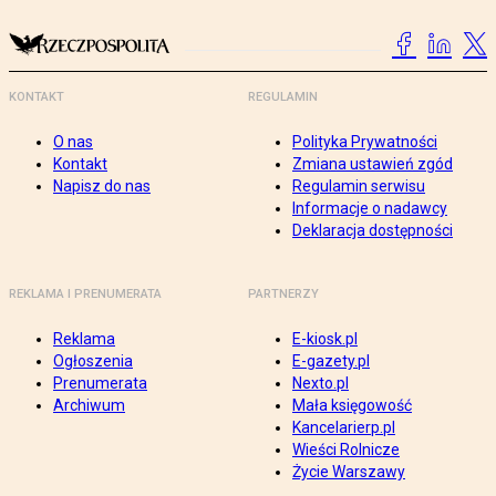
KONTAKT
REGULAMIN
O nas
Polityka Prywatności
Kontakt
Zmiana ustawień zgód
Napisz do nas
Regulamin serwisu
Informacje o nadawcy
Deklaracja dostępności
REKLAMA I PRENUMERATA
PARTNERZY
Reklama
E-kiosk.pl
Ogłoszenia
E-gazety.pl
Prenumerata
Nexto.pl
Archiwum
Mała księgowość
Kancelarierp.pl
Wieści Rolnicze
Życie Warszawy