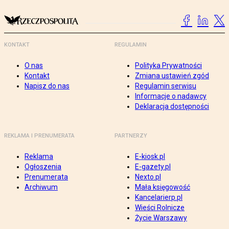
KONTAKT
REGULAMIN
O nas
Polityka Prywatności
Kontakt
Zmiana ustawień zgód
Napisz do nas
Regulamin serwisu
Informacje o nadawcy
Deklaracja dostępności
REKLAMA I PRENUMERATA
PARTNERZY
Reklama
E-kiosk.pl
Ogłoszenia
E-gazety.pl
Prenumerata
Nexto.pl
Archiwum
Mała księgowość
Kancelarierp.pl
Wieści Rolnicze
Życie Warszawy