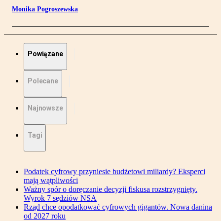
Monika Pogroszewska
Powiązane
Polecane
Najnowsze
Tagi
Podatek cyfrowy przyniesie budżetowi miliardy? Eksperci
mają wątpliwości
Ważny spór o doręczanie decyzji fiskusa rozstrzygnięty.
Wyrok 7 sędziów NSA
Rząd chce opodatkować cyfrowych gigantów. Nowa danina
od 2027 roku