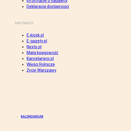
Informacje o nadawcy
Deklaracja dostępności
PARTNERZY
E-kiosk.pl
E-gazety.pl
Nexto.pl
Mała księgowość
Kancelarierp.pl
Wieści Rolnicze
Życie Warszawy
KALENDARIUM