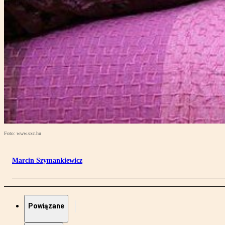
Foto: www.sxc.hu
Marcin Szymankiewicz
Powiązane