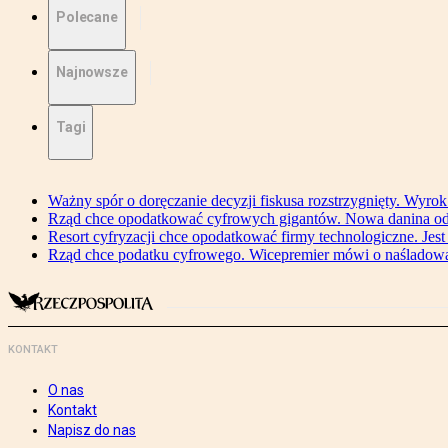
Polecane
Najnowsze
Tagi
Ważny spór o doręczanie decyzji fiskusa rozstrzygnięty. Wyr
Rząd chce opodatkować cyfrowych gigantów. Nowa danina od
Resort cyfryzacji chce opodatkować firmy technologiczne. Jest
Rząd chce podatku cyfrowego. Wicepremier mówi o naśladow
KONTAKT
O nas
Kontakt
Napisz do nas