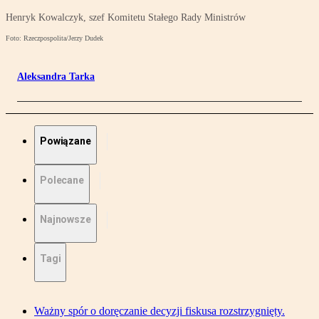
Henryk Kowalczyk, szef Komitetu Stałego Rady Ministrów
Foto: Rzeczpospolita/Jerzy Dudek
Aleksandra Tarka
Powiązane
Polecane
Najnowsze
Tagi
Ważny spór o doręczanie decyzji fiskusa rozstrzygnięty.