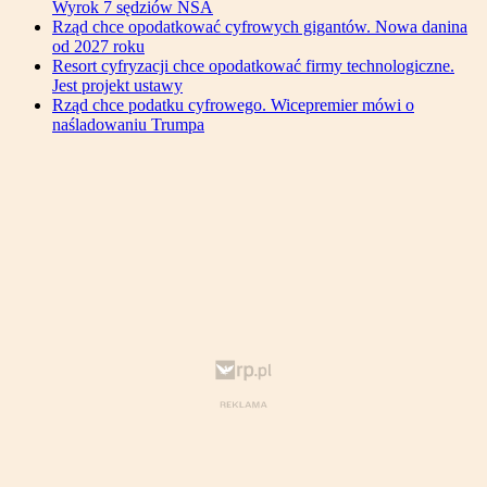
Wyrok 7 sędziów NSA
Rząd chce opodatkować cyfrowych gigantów. Nowa danina
od 2027 roku
Resort cyfryzacji chce opodatkować firmy technologiczne.
Jest projekt ustawy
Rząd chce podatku cyfrowego. Wicepremier mówi o
naśladowaniu Trumpa