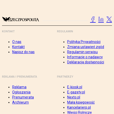
KONTAKT
REGULAMIN
O nas
Polityka Prywatności
Kontakt
Zmiana ustawień zgód
Napisz do nas
Regulamin serwisu
Informacje o nadawcy
Deklaracja dostępności
REKLAMA I PRENUMERATA
PARTNERZY
Reklama
E-kiosk.pl
Ogłoszenia
E-gazety.pl
Prenumerata
Nexto.pl
Archiwum
Mała księgowość
Kancelarierp.pl
Wieści Rolnicze