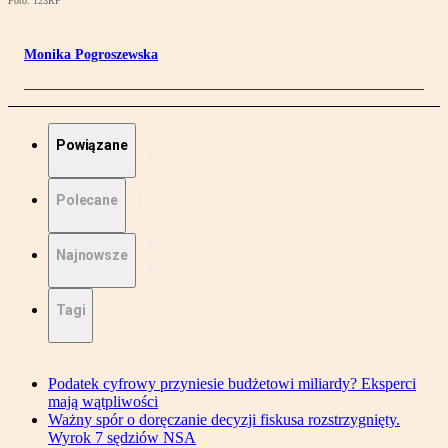
Foto: 123RF
Monika Pogroszewska
Powiązane
Polecane
Najnowsze
Tagi
Podatek cyfrowy przyniesie budżetowi miliardy? Eksperci
mają wątpliwości
Ważny spór o doręczanie decyzji fiskusa rozstrzygnięty.
Wyrok 7 sędziów NSA