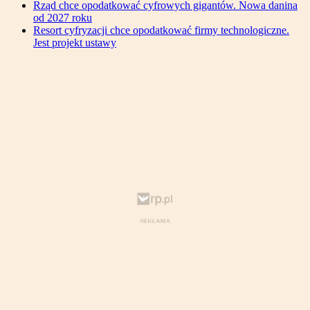
Rząd chce opodatkować cyfrowych gigantów. Nowa danina
od 2027 roku
Resort cyfryzacji chce opodatkować firmy technologiczne.
Jest projekt ustawy