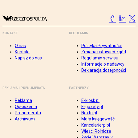
KONTAKT
REGULAMIN
O nas
Polityka Prywatności
Kontakt
Zmiana ustawień zgód
Napisz do nas
Regulamin serwisu
Informacje o nadawcy
Deklaracja dostępności
REKLAMA I PRENUMERATA
PARTNERZY
Reklama
E-kiosk.pl
Ogłoszenia
E-gazety.pl
Prenumerata
Nexto.pl
Archiwum
Mała księgowość
Kancelarierp.pl
Wieści Rolnicze
Życie Warszawy