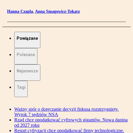
Hanna Czapla
,
Anna Smagowicz-Tokarz
Powiązane
Polecane
Najnowsze
Tagi
Ważny spór o doręczanie decyzji fiskusa rozstrzygnięty.
Wyrok 7 sędziów NSA
Rząd chce opodatkować cyfrowych gigantów. Nowa danina
od 2027 roku
Resort cyfryzacji chce opodatkować firmy technologiczne.