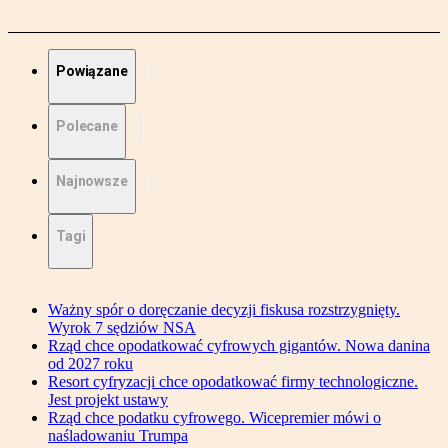
Powiązane
Polecane
Najnowsze
Tagi
Ważny spór o doręczanie decyzji fiskusa rozstrzygnięty.
Wyrok 7 sędziów NSA
Rząd chce opodatkować cyfrowych gigantów. Nowa danina
od 2027 roku
Resort cyfryzacji chce opodatkować firmy technologiczne.
Jest projekt ustawy
Rząd chce podatku cyfrowego. Wicepremier mówi o
naśladowaniu Trumpa