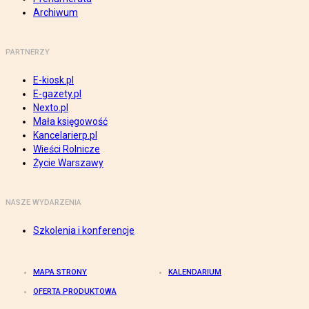
Archiwum
PARTNERZY
E-kiosk.pl
E-gazety.pl
Nexto.pl
Mała księgowość
Kancelarierp.pl
Wieści Rolnicze
Życie Warszawy
NASZE WYDARZENIA
Szkolenia i konferencje
MAPA STRONY
KALENDARIUM
OFERTA PRODUKTOWA