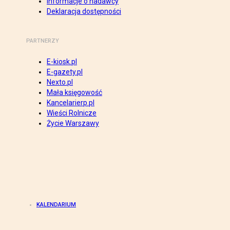
Informacje o nadawcy
Deklaracja dostępności
PARTNERZY
E-kiosk.pl
E-gazety.pl
Nexto.pl
Mała księgowość
Kancelarierp.pl
Wieści Rolnicze
Życie Warszawy
KALENDARIUM