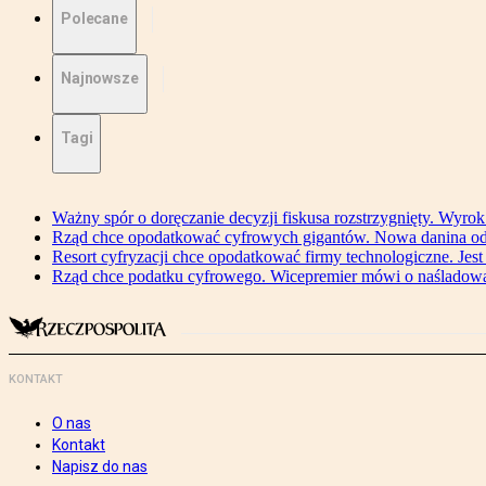
Polecane
Najnowsze
Tagi
Ważny spór o doręczanie decyzji fiskusa rozstrzygnięty. Wyr
Rząd chce opodatkować cyfrowych gigantów. Nowa danina od
Resort cyfryzacji chce opodatkować firmy technologiczne. Jest
Rząd chce podatku cyfrowego. Wicepremier mówi o naśladow
KONTAKT
O nas
Kontakt
Napisz do nas