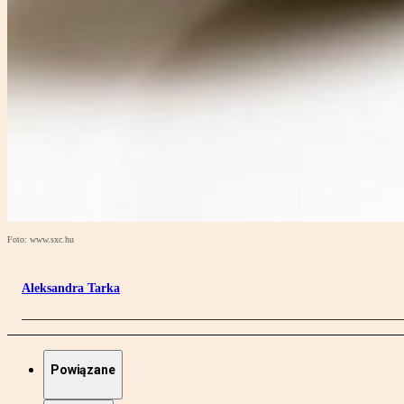
Foto: www.sxc.hu
Aleksandra Tarka
Powiązane