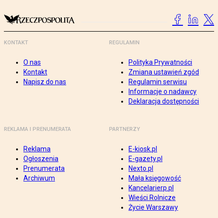
KONTAKT
REGULAMIN
O nas
Polityka Prywatności
Kontakt
Zmiana ustawień zgód
Napisz do nas
Regulamin serwisu
Informacje o nadawcy
Deklaracja dostępności
REKLAMA I PRENUMERATA
PARTNERZY
Reklama
E-kiosk.pl
Ogłoszenia
E-gazety.pl
Prenumerata
Nexto.pl
Archiwum
Mała księgowość
Kancelarierp.pl
Wieści Rolnicze
Życie Warszawy