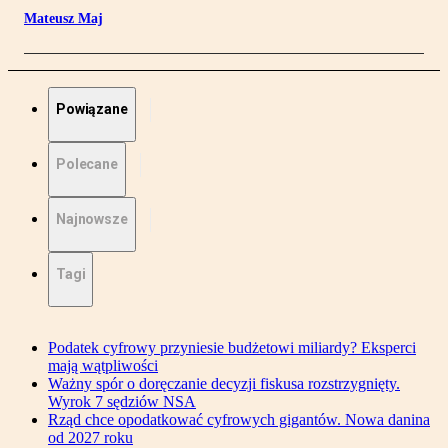
Mateusz Maj
Powiązane
Polecane
Najnowsze
Tagi
Podatek cyfrowy przyniesie budżetowi miliardy? Eksperci
mają wątpliwości
Ważny spór o doręczanie decyzji fiskusa rozstrzygnięty.
Wyrok 7 sędziów NSA
Rząd chce opodatkować cyfrowych gigantów. Nowa danina
od 2027 roku