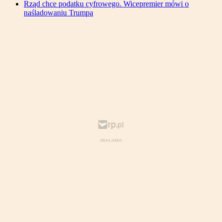
Rząd chce podatku cyfrowego. Wicepremier mówi o
naśladowaniu Trumpa