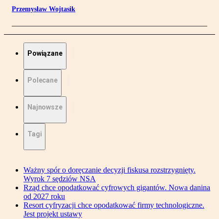
Przemysław Wojtasik
Powiązane
Polecane
Najnowsze
Tagi
Ważny spór o doręczanie decyzji fiskusa rozstrzygnięty.
Wyrok 7 sędziów NSA
Rząd chce opodatkować cyfrowych gigantów. Nowa danina
od 2027 roku
Resort cyfryzacji chce opodatkować firmy technologiczne.
Jest projekt ustawy