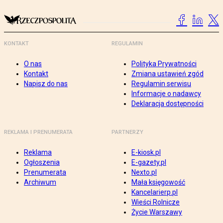
KONTAKT
REGULAMIN
O nas
Polityka Prywatności
Kontakt
Zmiana ustawień zgód
Napisz do nas
Regulamin serwisu
Informacje o nadawcy
Deklaracja dostępności
REKLAMA I PRENUMERATA
PARTNERZY
Reklama
E-kiosk.pl
Ogłoszenia
E-gazety.pl
Prenumerata
Nexto.pl
Archiwum
Mała księgowość
Kancelarierp.pl
Wieści Rolnicze
Życie Warszawy