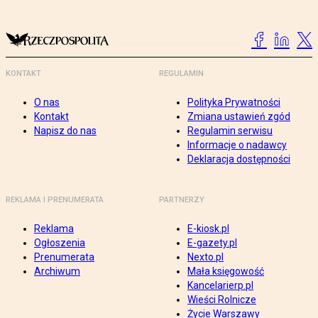
KONTAKT
REGULAMIN
O nas
Polityka Prywatności
Kontakt
Zmiana ustawień zgód
Napisz do nas
Regulamin serwisu
Informacje o nadawcy
Deklaracja dostępności
REKLAMA I PRENUMERATA
PARTNERZY
Reklama
E-kiosk.pl
Ogłoszenia
E-gazety.pl
Prenumerata
Nexto.pl
Archiwum
Mała księgowość
Kancelarierp.pl
Wieści Rolnicze
Życie Warszawy