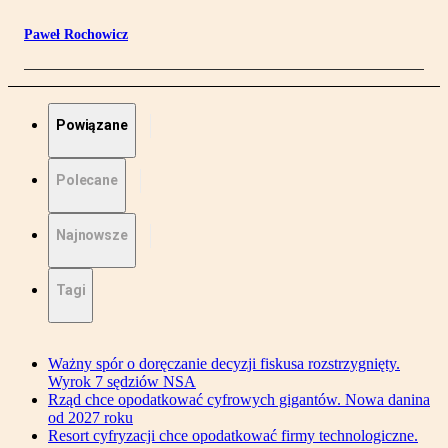
Paweł Rochowicz
Powiązane
Polecane
Najnowsze
Tagi
Ważny spór o doręczanie decyzji fiskusa rozstrzygnięty.
Wyrok 7 sędziów NSA
Rząd chce opodatkować cyfrowych gigantów. Nowa danina
od 2027 roku
Resort cyfryzacji chce opodatkować firmy technologiczne.