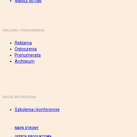
Napisz do nas
REKLAMA I PRENUMERATA
Reklama
Ogłoszenia
Prenumerata
Archiwum
NASZE WYDARZENIA
Szkolenia i konferencje
MAPA STRONY
OFERTA PRODUKTOWA