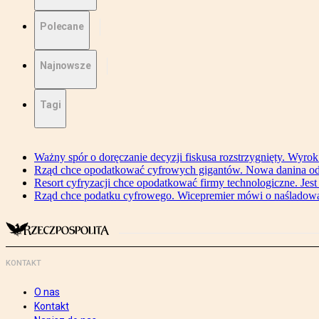
Polecane
Najnowsze
Tagi
Ważny spór o doręczanie decyzji fiskusa rozstrzygnięty. Wyr
Rząd chce opodatkować cyfrowych gigantów. Nowa danina od
Resort cyfryzacji chce opodatkować firmy technologiczne. Jest
Rząd chce podatku cyfrowego. Wicepremier mówi o naśladow
KONTAKT
O nas
Kontakt