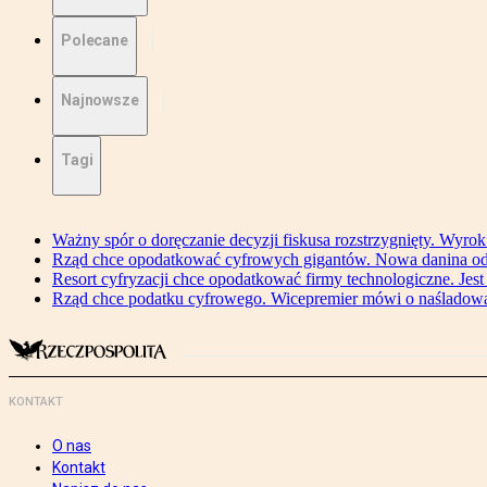
Polecane
Najnowsze
Tagi
Ważny spór o doręczanie decyzji fiskusa rozstrzygnięty. Wyr
Rząd chce opodatkować cyfrowych gigantów. Nowa danina od
Resort cyfryzacji chce opodatkować firmy technologiczne. Jest
Rząd chce podatku cyfrowego. Wicepremier mówi o naśladow
KONTAKT
O nas
Kontakt