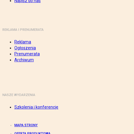
Napisz do nas
REKLAMA I PRENUMERATA
Reklama
Ogłoszenia
Prenumerata
Archiwum
NASZE WYDARZENIA
Szkolenia i konferencje
MAPA STRONY
OFERTA PRODUKTOWA