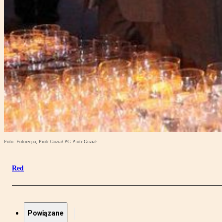
Foto: Fotorzepa, Piotr Guział PG Piotr Guział
Red
Powiązane