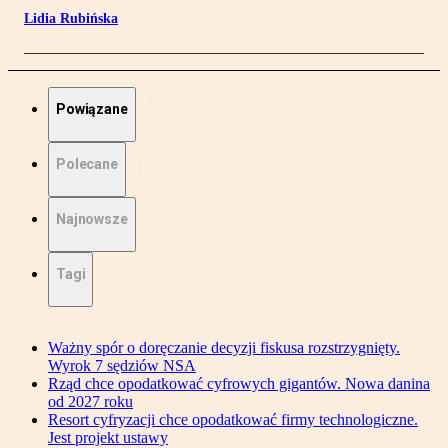
Lidia Rubińska
Powiązane
Polecane
Najnowsze
Tagi
Ważny spór o doręczanie decyzji fiskusa rozstrzygnięty.
Wyrok 7 sędziów NSA
Rząd chce opodatkować cyfrowych gigantów. Nowa danina
od 2027 roku
Resort cyfryzacji chce opodatkować firmy technologiczne.
Jest projekt ustawy