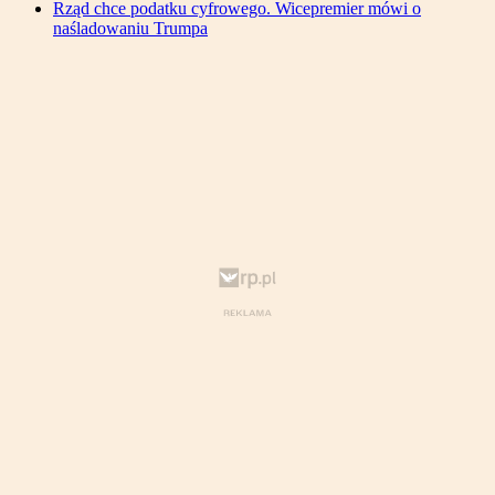
Rząd chce podatku cyfrowego. Wicepremier mówi o
naśladowaniu Trumpa