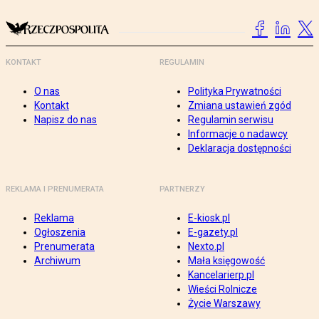
KONTAKT
REGULAMIN
O nas
Polityka Prywatności
Kontakt
Zmiana ustawień zgód
Napisz do nas
Regulamin serwisu
Informacje o nadawcy
Deklaracja dostępności
REKLAMA I PRENUMERATA
PARTNERZY
Reklama
E-kiosk.pl
Ogłoszenia
E-gazety.pl
Prenumerata
Nexto.pl
Archiwum
Mała księgowość
Kancelarierp.pl
Wieści Rolnicze
Życie Warszawy