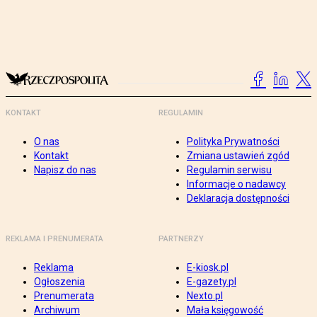
KONTAKT
REGULAMIN
O nas
Polityka Prywatności
Kontakt
Zmiana ustawień zgód
Napisz do nas
Regulamin serwisu
Informacje o nadawcy
Deklaracja dostępności
REKLAMA I PRENUMERATA
PARTNERZY
Reklama
E-kiosk.pl
Ogłoszenia
E-gazety.pl
Prenumerata
Nexto.pl
Archiwum
Mała księgowość