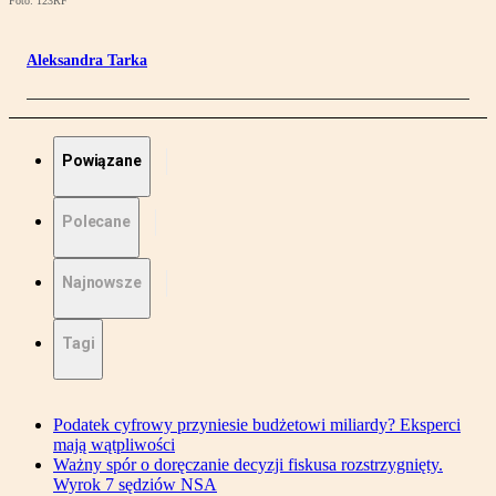
Foto: 123RF
Aleksandra Tarka
Powiązane
Polecane
Najnowsze
Tagi
Podatek cyfrowy przyniesie budżetowi miliardy? Eksperci
mają wątpliwości
Ważny spór o doręczanie decyzji fiskusa rozstrzygnięty.
Wyrok 7 sędziów NSA