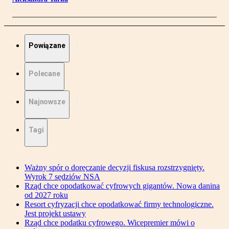
Powiązane
Polecane
Najnowsze
Tagi
Ważny spór o doręczanie decyzji fiskusa rozstrzygnięty.
Wyrok 7 sędziów NSA
Rząd chce opodatkować cyfrowych gigantów. Nowa danina
od 2027 roku
Resort cyfryzacji chce opodatkować firmy technologiczne.
Jest projekt ustawy
Rząd chce podatku cyfrowego. Wicepremier mówi o