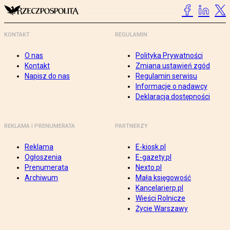
KONTAKT
REGULAMIN
O nas
Polityka Prywatności
Kontakt
Zmiana ustawień zgód
Napisz do nas
Regulamin serwisu
Informacje o nadawcy
Deklaracja dostępności
REKLAMA I PRENUMERATA
PARTNERZY
Reklama
E-kiosk.pl
Ogłoszenia
E-gazety.pl
Prenumerata
Nexto.pl
Archiwum
Mała księgowość
Kancelarierp.pl
Wieści Rolnicze
Życie Warszawy