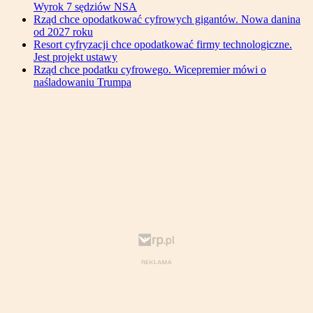
Wyrok 7 sędziów NSA
Rząd chce opodatkować cyfrowych gigantów. Nowa danina
od 2027 roku
Resort cyfryzacji chce opodatkować firmy technologiczne.
Jest projekt ustawy
Rząd chce podatku cyfrowego. Wicepremier mówi o
naśladowaniu Trumpa