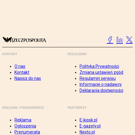
KONTAKT
REGULAMIN
O nas
Polityka Prywatności
Kontakt
Zmiana ustawień zgód
Napisz do nas
Regulamin serwisu
Informacje o nadawcy
Deklaracja dostępności
REKLAMA I PRENUMERATA
PARTNERZY
Reklama
E-kiosk.pl
Ogłoszenia
E-gazety.pl
Prenumerata
Nexto.pl