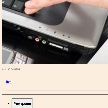
Foto: www.sxc.hu
Red
Powiązane