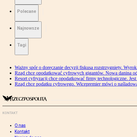
Polecane
Najnowsze
Tagi
Ważny spór o doręczanie decyzji fiskusa rozstrzygnięty. Wyr
Rząd chce opodatkować cyfrowych gigantów. Nowa danina od
Resort cyfryzacji chce opodatkować firmy technologiczne. Jest
Rząd chce podatku cyfrowego. Wicepremier mówi o naśladow
KONTAKT
O nas
Kontakt