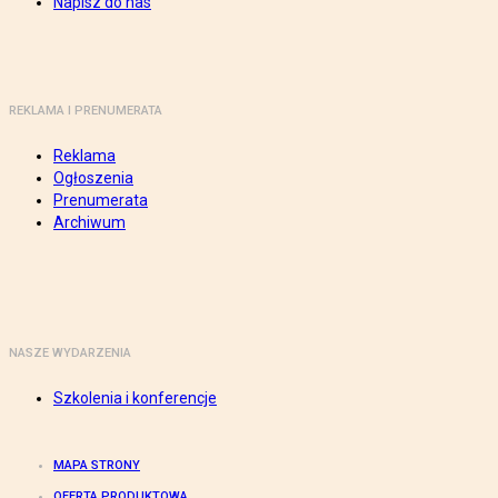
Napisz do nas
REKLAMA I PRENUMERATA
Reklama
Ogłoszenia
Prenumerata
Archiwum
NASZE WYDARZENIA
Szkolenia i konferencje
MAPA STRONY
OFERTA PRODUKTOWA