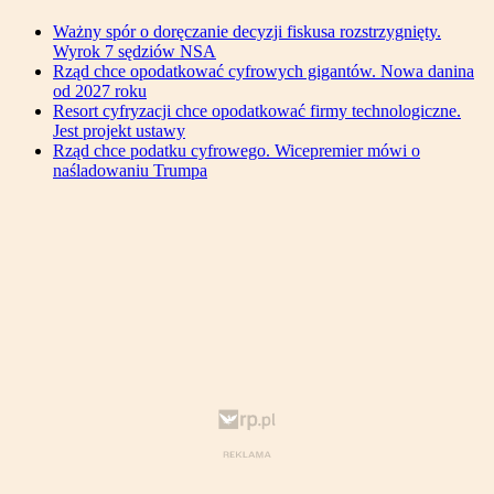
Ważny spór o doręczanie decyzji fiskusa rozstrzygnięty.
Wyrok 7 sędziów NSA
Rząd chce opodatkować cyfrowych gigantów. Nowa danina
od 2027 roku
Resort cyfryzacji chce opodatkować firmy technologiczne.
Jest projekt ustawy
Rząd chce podatku cyfrowego. Wicepremier mówi o
naśladowaniu Trumpa