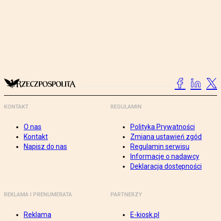
KONTAKT
REGULAMIN
O nas
Polityka Prywatności
Kontakt
Zmiana ustawień zgód
Napisz do nas
Regulamin serwisu
Informacje o nadawcy
Deklaracja dostępności
REKLAMA I PRENUMERATA
PARTNERZY
Reklama
E-kiosk.pl