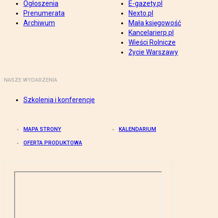
Ogłoszenia
E-gazety.pl
Prenumerata
Nexto.pl
Archiwum
Mała księgowość
Kancelarierp.pl
Wieści Rolnicze
Życie Warszawy
NASZE WYDARZENIA
Szkolenia i konferencje
MAPA STRONY
KALENDARIUM
OFERTA PRODUKTOWA