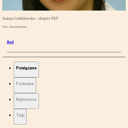
Joanna Gołębiewska - ekspert PKF
Foto: Rzeczpospolita
Red
Powiązane
Polecane
Najnowsze
Tagi