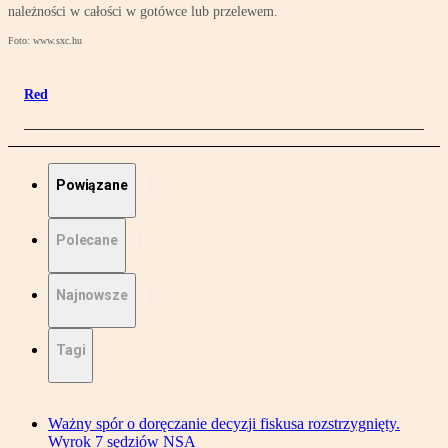
należności w całości w gotówce lub przelewem.
Foto: www.sxc.hu
Red
Powiązane
Polecane
Najnowsze
Tagi
Ważny spór o doręczanie decyzji fiskusa rozstrzygnięty.
Wyrok 7 sędziów NSA