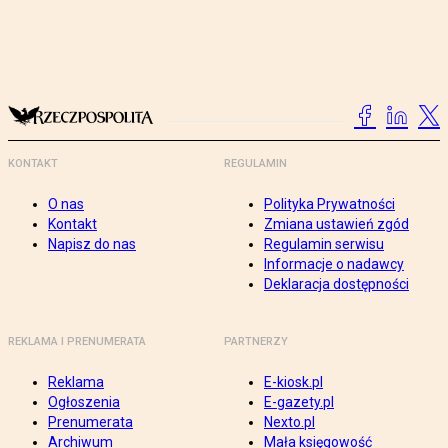
KONTAKT
REGULAMIN
O nas
Polityka Prywatności
Kontakt
Zmiana ustawień zgód
Napisz do nas
Regulamin serwisu
Informacje o nadawcy
Deklaracja dostępności
REKLAMA I PRENUMERATA
PARTNERZY
Reklama
E-kiosk.pl
Ogłoszenia
E-gazety.pl
Prenumerata
Nexto.pl
Archiwum
Mała księgowość