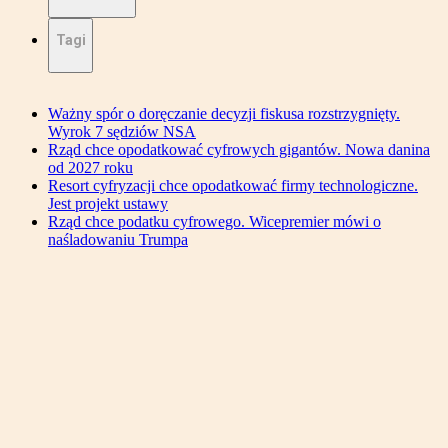
Tagi
Ważny spór o doręczanie decyzji fiskusa rozstrzygnięty.
Wyrok 7 sędziów NSA
Rząd chce opodatkować cyfrowych gigantów. Nowa danina
od 2027 roku
Resort cyfryzacji chce opodatkować firmy technologiczne.
Jest projekt ustawy
Rząd chce podatku cyfrowego. Wicepremier mówi o
naśladowaniu Trumpa