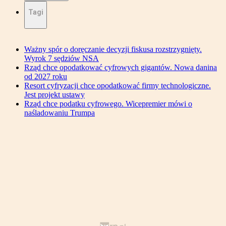
Tagi
Ważny spór o doręczanie decyzji fiskusa rozstrzygnięty.
Wyrok 7 sędziów NSA
Rząd chce opodatkować cyfrowych gigantów. Nowa danina
od 2027 roku
Resort cyfryzacji chce opodatkować firmy technologiczne.
Jest projekt ustawy
Rząd chce podatku cyfrowego. Wicepremier mówi o
naśladowaniu Trumpa